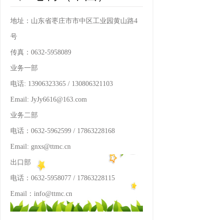
地址：山东省枣庄市市中区工业园黄山路4
号
传真：0632-5958089
业务一部
电话: 13906323365 / 130806321103
Email: JyJy6616@163.com
业务二部
电话：0632-5962599 / 17863228168
Email: gnxs@ttmc.cn
出口部
电话：0632-5958077 / 17863228115
Email：info@ttmc.cn