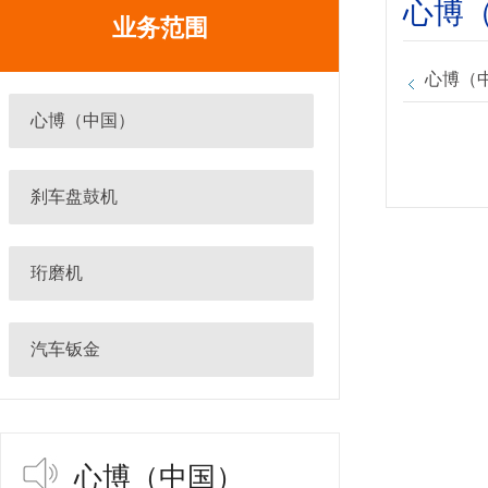
心博
业务范围
心博（
心博（中国）
刹车盘鼓机
珩磨机
汽车钣金
心博（中国）