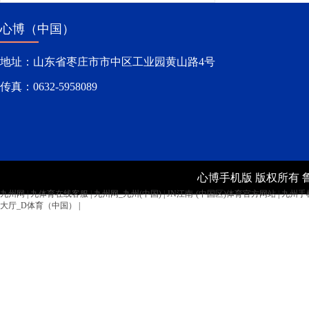
心博（中国）
地址：山东省枣庄市市中区工业园黄山路4号
传真：0632-5958089
心博手机版 版权所有 
九州网
|
九体育在线客服
|
九州网_九州(中国)
|
JN江南·(中国区)体育官方网站
|
九州手
大厅_D体育（中国）
|