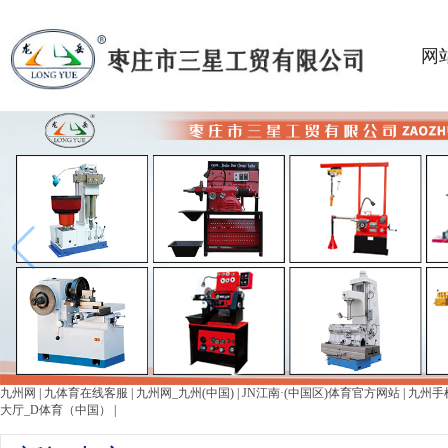
网
九州网
|
九体育在线客服
|
九州网_九州(中国)
|
JN江南·(中国区)体育官方网站
|
九州手
大厅_D体育（中国）
|