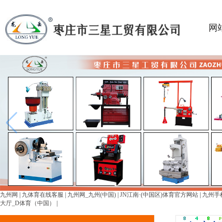
网
九州网
|
九体育在线客服
|
九州网_九州(中国)
|
JN江南·(中国区)体育官方网站
|
九州手
大厅_D体育（中国）
|